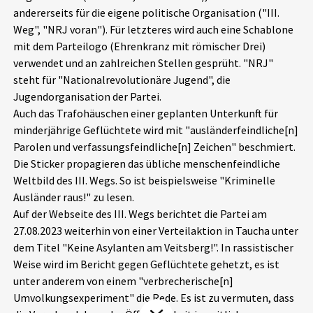
andererseits für die eigene politische Organisation ("III.
Aktuelles
Weg", "NRJ voran"). Für letzteres wird auch eine Schablone
mit dem Parteilogo (Ehrenkranz mit römischer Drei)
Alle Beiträge
Über uns
verwendet und an zahlreichen Stellen gesprüht. "NRJ"
steht für "Nationalrevolutionäre Jugend", die
Veranstaltungen
Jugendorganisation der Partei.
Projektbeschreibung
Pressemitteilungen
Auch das Trafohäuschen einer geplanten Unterkunft für
Kontakt
minderjährige Geflüchtete wird mit "ausländerfeindliche[n]
Podcasts
Parolen und verfassungsfeindliche[n] Zeichen" beschmiert.
Unterstützer_innen
Die Sticker propagieren das übliche menschenfeindliche
Weltbild des III. Wegs. So ist beispielsweise "Kriminelle
Spenden
Ausländer raus!" zu lesen.
chronik.LE in der Presse
Auf der Webseite des III. Wegs berichtet die Partei am
27.08.2023 weiterhin von einer Verteilaktion in Taucha unter
dem Titel "Keine Asylanten am Veitsberg!". In rassistischer
Weise wird im Bericht gegen Geflüchtete gehetzt, es ist
unter anderem von einem "verbrecherische[n]
Umvolkungsexperiment" die Rede. Es ist zu vermuten, dass