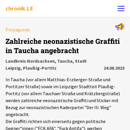
chronik.LE
Alle Ereignisse
Propaganda
Ereignis melden
7502
Ereignisse
Zahlreiche neonazistische Graffiti
in Taucha angebracht
Chronik
Ereignisse
Statistik
Landkreis Nordsachsen, Taucha, Stadt
Leipzig, Plaußig-Portitz
24.08.2023
Exportieren
?
Filter Erklärungen
Dossiers
In Taucha (vor allem Matthias-Erzberger-Straße und
Leipziger Zustände
Portitzer Straße) sowie im Leipziger Stadtteil Plaußig-
Portitz (vor allem Tauchaer Straße und Krätzbergstraße)
werden zahlreiche neonazistische Graffiti und Sticker mit
Schlaglichter
Bezug zur neonazistischen Kaderpartei "Der III. Weg"
angebracht.
Phänomene
Die Graffiti richten sich einerseits gegen politische
Gegner*innen ("FCK AFA", "Fuck Antifa"), werben