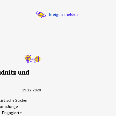
Ereignis melden
Statistik
udnitz und
Exportieren
?
Filter Erklärungen
19.12.2020
istische Sticker
ion »Junge
. Engagierte