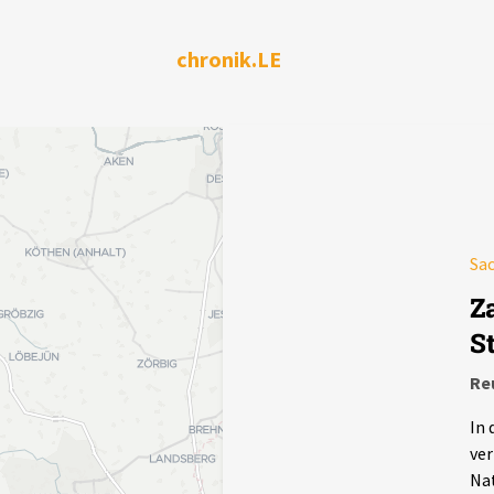
chronik.LE
Sa
Z
S
Re
In 
ver
Nat