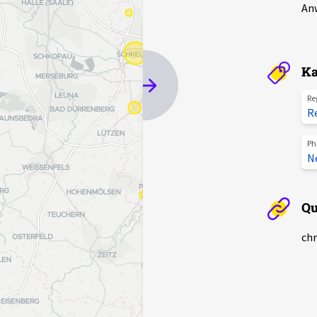
Anw
Ka
Re
R
Ph
N
Qu
chr