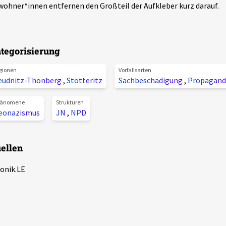
ohner*innen entfernen den Großteil der Aufkleber kurz darauf.
tegorisierung
gionen
Vorfallsarten
eudnitz-Thonberg
,
Stötteritz
Sachbeschädigung
,
Propagand
änomene
Strukturen
eonazismus
JN
,
NPD
ellen
onik.LE