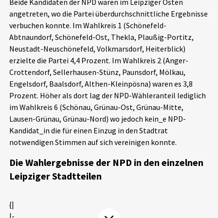
Beide Kandidaten der NPD waren im Leipziger Osten
Aktuelles
angetreten, wo die Partei überdurchschnittliche Ergebnisse
verbuchen konnte. Im Wahlkreis 1 (Schönefeld-
Alle Beiträge
Abtnaundorf, Schönefeld-Ost, Thekla, Plaußig-Portitz,
Über uns
Neustadt-Neuschönefeld, Volkmarsdorf, Heiterblick)
Veranstaltungen
erzielte die Partei 4,4 Prozent. Im Wahlkreis 2 (Anger-
Projektbeschreibung
Crottendorf, Sellerhausen-Stünz, Paunsdorf, Mölkau,
Pressemitteilungen
Engelsdorf, Baalsdorf, Althen-Kleinpösna) waren es 3,8
Kontakt
Podcasts
Prozent. Höher als dort lag der NPD-Wähleranteil lediglich
Unterstützer_innen
im Wahlkreis 6 (Schönau, Grünau-Ost, Grünau-Mitte,
Lausen-Grünau, Grünau-Nord) wo jedoch kein_e NPD-
Spenden
Kandidat_in die für einen Einzug in den Stadtrat
notwendigen Stimmen auf sich vereinigen konnte.
chronik.LE in der Presse
Die Wahlergebnisse der NPD in den einzelnen
Leipziger Stadtteilen
{|
|-