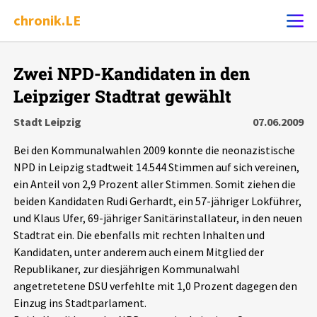
chronik.LE
Alle Ereignisse
Zwei NPD-Kandidaten in den
Ereignis melden
7502
Ereignisse
Leipziger Stadtrat gewählt
Stadt Leipzig
07.06.2009
Chronik
Ereignisse
Statistik
Bei den Kommunalwahlen 2009 konnte die neonazistische
NPD in Leipzig stadtweit 14.544 Stimmen auf sich vereinen,
Exportieren
?
Filter Erklärungen
Dossiers
ein Anteil von 2,9 Prozent aller Stimmen. Somit ziehen die
beiden Kandidaten Rudi Gerhardt, ein 57-jähriger Lokführer,
Leipziger Zustände
und Klaus Ufer, 69-jähriger Sanitärinstallateur, in den neuen
Stadtrat ein. Die ebenfalls mit rechten Inhalten und
Schlaglichter
Kandidaten, unter anderem auch einem Mitglied der
Republikaner, zur diesjährigen Kommunalwahl
angetretetene DSU verfehlte mit 1,0 Prozent dagegen den
Phänomene
Einzug ins Stadtparlament.