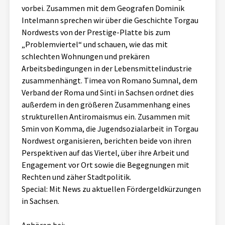
vorbei. Zusammen mit dem Geografen Dominik
Aktuelles
Intelmann sprechen wir über die Geschichte Torgau
Nordwests von der Prestige-Platte bis zum
Alle Beiträge
Über uns
„Problemviertel“ und schauen, wie das mit
schlechten Wohnungen und prekären
Veranstaltungen
Arbeitsbedingungen in der Lebensmittelindustrie
Projektbeschreibung
Pressemitteilungen
zusammenhängt. Timea von Romano Sumnal, dem
Kontakt
Verband der Roma und Sinti in Sachsen ordnet dies
Podcasts
außerdem in den größeren Zusammenhang eines
Unterstützer_innen
strukturellen Antiromaismus ein. Zusammen mit
Smin von Komma, die Jugendsozialarbeit in Torgau
Spenden
Nordwest organisieren, berichten beide von ihren
chronik.LE in der Presse
Perspektiven auf das Viertel, über ihre Arbeit und
Engagement vor Ort sowie die Begegnungen mit
Rechten und zäher Stadtpolitik.
Special: Mit News zu aktuellen Fördergeldkürzungen
in Sachsen.