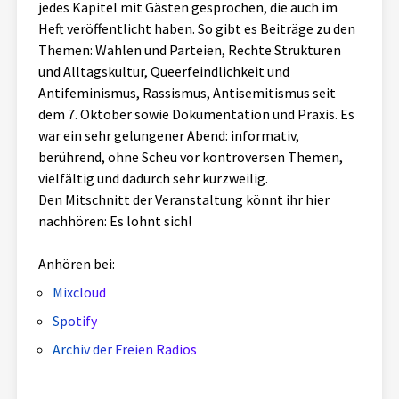
jedes Kapitel mit Gästen gesprochen, die auch im
Aktuelles
Heft veröffentlicht haben. So gibt es Beiträge zu den
Themen: Wahlen und Parteien, Rechte Strukturen
Alle Beiträge
und Alltagskultur, Queerfeindlichkeit und
Über uns
Antifeminismus, Rassismus, Antisemitismus seit
Veranstaltungen
dem 7. Oktober sowie Dokumentation und Praxis. Es
Projektbeschreibung
war ein sehr gelungener Abend: informativ,
Pressemitteilungen
berührend, ohne Scheu vor kontroversen Themen,
Kontakt
Podcasts
vielfältig und dadurch sehr kurzweilig.
Unterstützer_innen
Den Mitschnitt der Veranstaltung könnt ihr hier
nachhören: Es lohnt sich!
Spenden
Anhören bei:
chronik.LE in der Presse
Mixcloud
Spotify
Archiv der Freien Radios