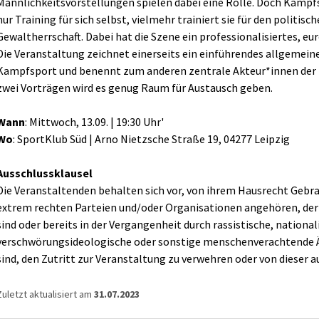
Männlichkeitsvorstellungen spielen dabei eine Rolle. Doch Kampfs
nur Training für sich selbst, vielmehr trainiert sie für den politisc
Gewaltherrschaft. Dabei hat die Szene ein professionalisiertes, 
Die Veranstaltung zeichnet einerseits ein einführendes allgemein
Kampfsport und benennt zum anderen zentrale Akteur*innen der l
zwei Vorträgen wird es genug Raum für Austausch geben.
Wann
: Mittwoch, 13.09. | 19:30 Uhr'
Wo
: SportKlub Süd | Arno Nietzsche Straße 19, 04277 Leipzig
Ausschlussklausel
Die Veranstaltenden behalten sich vor, von ihrem Hausrecht Gebr
extrem rechten Parteien und/oder Organisationen angehören, de
sind oder bereits in der Vergangenheit durch rassistische, national
verschwörungsideologische oder sonstige menschenverachtende 
sind, den Zutritt zur Veranstaltung zu verwehren oder von dieser 
Zuletzt aktualisiert am
31.07.2023