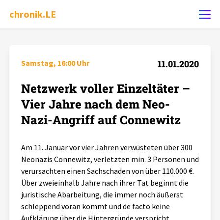
chronik.LE
Ereignis melden
Samstag, 16:00 Uhr
11.01.2020
Netzwerk voller Einzeltäter –
Chronik
Vier Jahre nach dem Neo-
Dossiers
Nazi-Angriff auf Connewitz
Leipziger Zustände
Am 11. Januar vor vier Jahren verwüsteten über 300
Neonazis Connewitz, verletzten min. 3 Personen und
verursachten einen Sachschaden von über 110.000 €.
Schlaglichter
Über zweieinhalb Jahre nach ihrer Tat beginnt die
juristische Abarbeitung, die immer noch äußerst
Phänomene
schleppend voran kommt und de facto keine
Aufklärung über die Hintergründe verspricht.