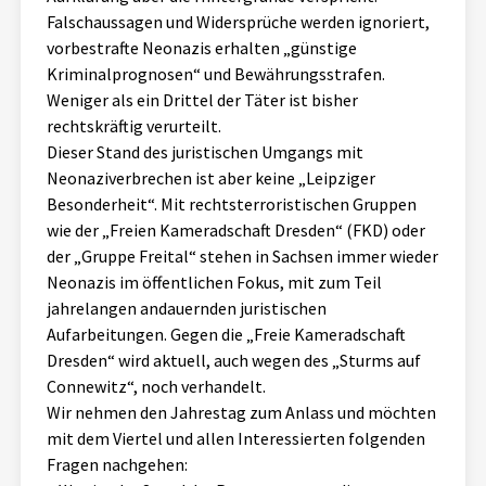
Falschaussagen und Widersprüche werden ignoriert,
Aktuelles
vorbestrafte Neonazis erhalten „günstige
Kriminalprognosen“ und Bewährungsstrafen.
Alle Beiträge
Über uns
Weniger als ein Drittel der Täter ist bisher
Veranstaltungen
rechtskräftig verurteilt.
Projektbeschreibung
Dieser Stand des juristischen Umgangs mit
Pressemitteilungen
Neonaziverbrechen ist aber keine „Leipziger
Kontakt
Besonderheit“. Mit rechtsterroristischen Gruppen
Podcasts
wie der „Freien Kameradschaft Dresden“ (FKD) oder
Unterstützer_innen
der „Gruppe Freital“ stehen in Sachsen immer wieder
Spenden
Neonazis im öffentlichen Fokus, mit zum Teil
jahrelangen andauernden juristischen
chronik.LE in der Presse
Aufarbeitungen. Gegen die „Freie Kameradschaft
Dresden“ wird aktuell, auch wegen des „Sturms auf
Connewitz“, noch verhandelt.
Wir nehmen den Jahrestag zum Anlass und möchten
mit dem Viertel und allen Interessierten folgenden
Fragen nachgehen: