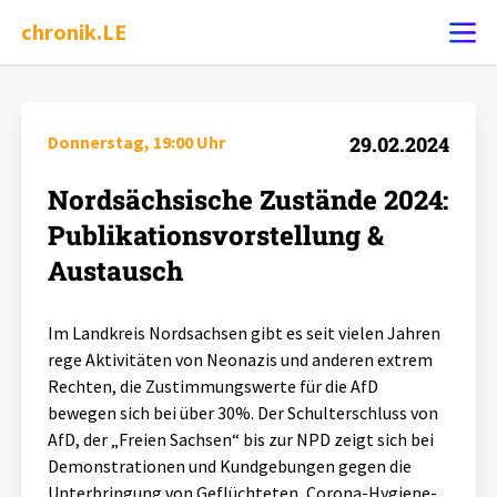
chronik.LE
Ereignis melden
Donnerstag, 19:00 Uhr
29.02.2024
Nordsächsische Zustände 2024:
Chronik
Publikationsvorstellung &
Dossiers
Austausch
Leipziger Zustände
Im Landkreis Nordsachsen gibt es seit vielen Jahren
rege Aktivitäten von Neonazis und anderen extrem
Rechten, die Zustimmungswerte für die AfD
Schlaglichter
bewegen sich bei über 30%. Der Schulterschluss von
AfD, der „Freien Sachsen“ bis zur NPD zeigt sich bei
Phänomene
Demonstrationen und Kundgebungen gegen die
Unterbringung von Geflüchteten, Corona-Hygiene-