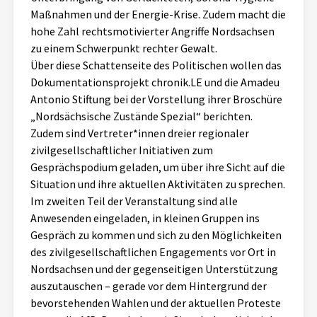
Maßnahmen und der Energie-Krise. Zudem macht die
Aktuelles
hohe Zahl rechtsmotivierter Angriffe Nordsachsen
zu einem Schwerpunkt rechter Gewalt.
Alle Beiträge
Über uns
Über diese Schattenseite des Politischen wollen das
Veranstaltungen
Dokumentationsprojekt chronik.LE und die Amadeu
Projektbeschreibung
Antonio Stiftung bei der Vorstellung ihrer Broschüre
Pressemitteilungen
„Nordsächsische Zustände Spezial“ berichten.
Kontakt
Zudem sind Vertreter*innen dreier regionaler
Podcasts
zivilgesellschaftlicher Initiativen zum
Unterstützer_innen
Gesprächspodium geladen, um über ihre Sicht auf die
Spenden
Situation und ihre aktuellen Aktivitäten zu sprechen.
Im zweiten Teil der Veranstaltung sind alle
chronik.LE in der Presse
Anwesenden eingeladen, in kleinen Gruppen ins
Gespräch zu kommen und sich zu den Möglichkeiten
des zivilgesellschaftlichen Engagements vor Ort in
Nordsachsen und der gegenseitigen Unterstützung
auszutauschen – gerade vor dem Hintergrund der
bevorstehenden Wahlen und der aktuellen Proteste