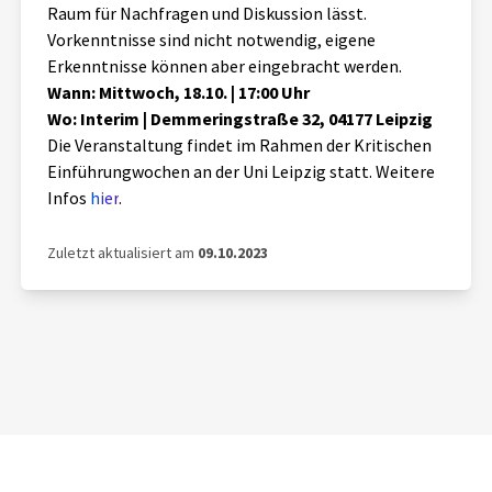
Raum für Nachfragen und Diskussion lässt.
Aktuelles
Vorkenntnisse sind nicht notwendig, eigene
Erkenntnisse können aber eingebracht werden.
Alle Beiträge
Wann: Mittwoch, 18.10. | 17:00 Uhr
Über uns
Wo: Interim | Demmeringstraße 32, 04177 Leipzig
Veranstaltungen
Die Veranstaltung findet im Rahmen der Kritischen
Projektbeschreibung
Pressemitteilungen
Einführungwochen an der Uni Leipzig statt. Weitere
Kontakt
Infos
hier
.
Podcasts
Unterstützer_innen
Zuletzt aktualisiert am
09.10.2023
Spenden
chronik.LE in der Presse