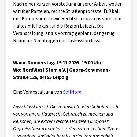
Nach einer kurzen Vorstellung unserer Arbeit wollen
Aktuelles
wir über Parteien, rechte Straßenproteste, Fußball
und Kampfsport sowie Rechtsterrorismus sprechen
Alle Beiträge
– alles mit Fokus auf die Region Leipzig. Die
Über uns
Veranstaltung ist als Vortrag geplant, der genug
Veranstaltungen
Raum für Nachfragen und Diskussion lässt.
Projektbeschreibung
Pressemitteilungen
Kontakt
Podcasts
Wann: Donnerstag, 19.11.2026 | 19:00 Uhr
Unterstützer_innen
Wo: NordWest Stern e.V. | Georg-Schumann-
Straße 126, 04155 Leipzig
Spenden
chronik.LE in der Presse
Eine Veranstaltung von
SoliNord
.
Ausschlussklausel: Die Veranstaltenden behalten sich
vor, von ihrem Hausrecht Gebrauch zu machen und
Personen, die extrem rechten Parteien und/oder
Organisationen angehören, der extrem rechten Szene
zuzuordnen sind oder bereits in der Vergangenheit