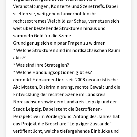
Veranstaltungen, Konzerte und Szenetreffs. Dabei
Aktuelles
stellen sie, weitgehend unverhohlen ihr
rechtsextremes Weltbild zur Schau, vernetzen sich
Alle Beiträge
Über uns
weit über bestehende Strukturen hinaus und
Veranstaltungen
sammeln Geld für die Szene.
Projektbeschreibung
Grund genug sich ein paar Fragen zu widmen:
Pressemitteilungen
* Welche Strukturen sind im nordsächsischen Raum
Kontakt
aktiv?
Podcasts
* Was sind ihre Strategien?
Unterstützer_innen
* Welche Handlungsoptionen gibt es?
Spenden
chronik.LE dokumentiert seit 2008 neonazistische
Aktivitäten, Diskriminierung, rechte Gewalt und die
chronik.LE in der Presse
Entwicklung der rechten Szene im Landkreis
Nordsachsen sowie dem Landkreis Leipzig und der
Stadt Leipzig. Dabei steht die Betroffenen-
Perspektive im Vordergrund. Anfang des Jahres hat
das Projekt die Broschüre "Leipziger Zustände"
veröffentlicht, welche tiefergehende Einblicke und