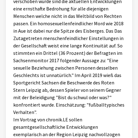
verschoben wurde sind die aktuellen Entwicklungen
Aktuelles
eine ernsthafte Bedrohung für alle diejenigen
Menschen welche nicht in das Weltbild von Rechten
Alle Beiträge
passen. Ein homosexuellenfeindlicher Mord wie 2018
Über uns
in Aue ist dabei nur die Spitze des Eisberges. Das Das
Veranstaltungen
Zutagetreten menschenfeindlicher Einstellungen in
Projektbeschreibung
der Gesellschaft weist eine lange Kontinuität auf. So
Pressemitteilungen
stimmten ein Drittel (36 Prozent) der Befragten im
Kontakt
Podcasts
Sachsenmonitor 2017 folgender Aussage zu: "Eine
Unterstützer_innen
sexuelle Beziehung zwischen Personen desselben
Geschlechts ist unnatürlich." Im April 2019 wieß das
Spenden
Sportgericht Sachsen die Beschwerde des Roten
Stern Leipzig ab, dessen Spieler von seinem Gegner
chronik.LE in der Presse
mit der Beleidigung "Bist du schwul oder was?"
konfrontiert wurde. Einschätzung: "fußballtypisches
Verhalten".
Im Vortrag von chronik.LE sollen
gesamtgesellschaftliche Entwicklungen
exemplarisch an der Region Leipzig nachvollzogen