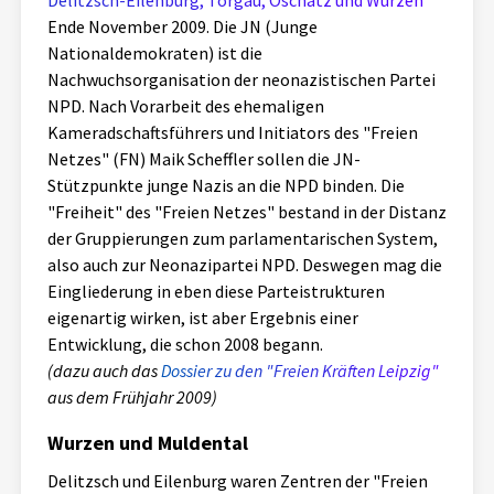
Delitzsch-Eilenburg, Torgau, Oschatz und Wurzen
Aktuelles
Ende November 2009. Die JN (Junge
Nationaldemokraten) ist die
Nachwuchsorganisation der neonazistischen Partei
Alle Beiträge
Über uns
NPD. Nach Vorarbeit des ehemaligen
Veranstaltungen
Kameradschaftsführers und Initiators des "Freien
Projektbeschreibung
Netzes" (FN) Maik Scheffler sollen die JN-
Pressemitteilungen
Stützpunkte junge Nazis an die NPD binden. Die
Kontakt
"Freiheit" des "Freien Netzes" bestand in der Distanz
Podcasts
der Gruppierungen zum parlamentarischen System,
Unterstützer_innen
also auch zur Neonazipartei NPD. Deswegen mag die
Spenden
Eingliederung in eben diese Parteistrukturen
eigenartig wirken, ist aber Ergebnis einer
chronik.LE in der Presse
Entwicklung, die schon 2008 begann.
(dazu auch das
Dossier zu den "Freien Kräften Leipzig"
aus dem Frühjahr 2009)
Wurzen und Muldental
Delitzsch und Eilenburg waren Zentren der "Freien