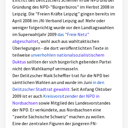
Eintritt des Delitzschers Scheffler in die NPD und der
Gründung des NPD-"Bürgerbüros" im Herbst 2008 in
Leipzig. Die "Freien Kräfte Leipzig" gingen bereits im
April 2008 im JN-Verband Leipzig auf. Mehr oder
weniger folgerichtig wurde vor den Landtagswahlen
im Superwahljahr 2009
das "Freie Netz"
abgeschaltet
, wohl auch aus wahltaktischen
Überlegungen - die dort veröffentlichten Texte in
teilweise
unverhohlen nationalsozialistischem
Duktus
sollten der sich bürgerlich gebenden Partei
nicht den Wahlkampf vermasseln.
Der Delitzscher Maik Scheffler trat für die NPD bei
sämtlichen Wahlen an und wurde im Juni
in den
Delitzscher Stadtrat gewählt
. Seit Anfang Oktober
2009 ist er auch
Kreisvorsitzender der NPD in
Nordsachsen
sowie Mitglied des Landesvorstandes
der NPD. Er verkündete, aus Nordsachsen eine
"zweite Sächsische Schweiz" machen zu wollen.
Eine der zentralen Figuren der jüngeren FN-