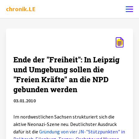
chronik.LE
Ereignis melden
Chronik
Ende der "Freiheit": In Leipzig
und Umgebung sollen die
Dossiers
"Freien Kräfte" an die NPD
gebunden werden
Leipziger Zustände
03.01.2010
Schlaglichter
Im nordwestlichen Sachsen strukturiert sich die
aktive Neonazi-Szene neu. Deutlichster Ausdruck
Phänomene
dafür ist die
Gründung von vier JN-"Stützpunkten" in