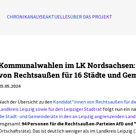
CHRONIK
ANALYSE
AKTUELLES
ÜBER DAS PROJEKT
Kommunalwahlen im LK Nordsachsen: 
von Rechtsaußen für 16 Städte und Ge
25.05.2024
Nach der Übersicht zu den
Kandidat*innen von Rechtsaußen für di
Landkreis Leipzig sowie für den Leipziger Stadtrat
folgt nun ein nä
die Stadt- und Gemeinderäte in den an Leipzig angrenzenden Land
insgesamt
94 Personen für die Rechtsaußen-Parteien AfD und 
Ortschaftsräte). Das ist deutlich weniger als im Landkreis Leipzig