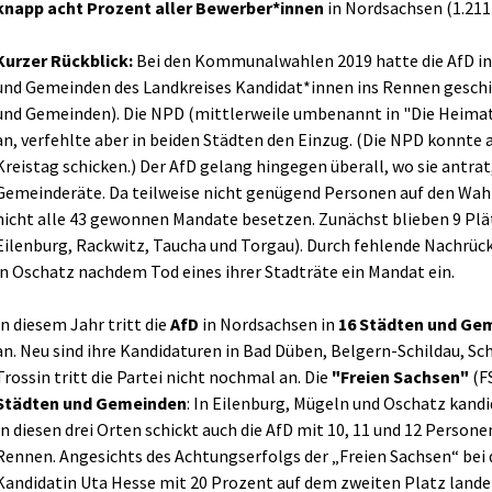
knapp acht Prozent aller Bewerber*innen
in Nordsachsen (1.211
Kurzer Rückblick:
Bei den Kommunalwahlen 2019 hatte die AfD in 
und Gemeinden des Landkreises Kandidat*innen ins Rennen geschick
und Gemeinden). Die NPD (mittlerweile umbenannt in "Die Heimat"
an, verfehlte aber in beiden Städten den Einzug. (Die NPD konnte 
Kreistag schicken.) Der AfD gelang hingegen überall, wo sie antrat,
Gemeinderäte. Da teilweise nicht genügend Personen auf den Wahl
nicht alle 43 gewonnen Mandate besetzen. Zunächst blieben 9 Plä
Eilenburg, Rackwitz, Taucha und Torgau). Durch fehlende Nachrücke
in Oschatz nachdem Tod eines ihrer Stadträte ein Mandat ein.
In diesem Jahr tritt die
AfD
in Nordsachsen in
16 Städten und Ge
an. Neu sind ihre Kandidaturen in Bad Düben, Belgern-Schildau, S
Trossin tritt die Partei nicht nochmal an. Die
"Freien Sachsen"
(F
Städten und Gemeinden
: In Eilenburg, Mügeln und Oschatz kandi
In diesen drei Orten schickt auch die AfD mit 10, 11 und 12 Person
Rennen. Angesichts des Achtungserfolgs der „Freien Sachsen“ bei d
Kandidatin Uta Hesse mit 20 Prozent auf dem zweiten Platz landet