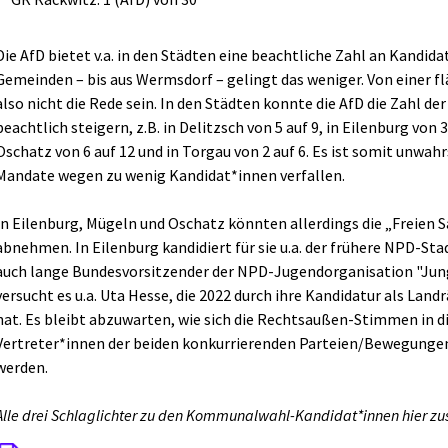
Die AfD bietet v.a. in den Städten eine beachtliche Zahl an Kandida
Gemeinden – bis aus Wermsdorf – gelingt das weniger. Von einer
also nicht die Rede sein. In den Städten konnte die AfD die Zahl de
beachtlich steigern, z.B. in Delitzsch von 5 auf 9, in Eilenburg von 3
Oschatz von 6 auf 12 und in Torgau von 2 auf 6. Es ist somit unwahr
Mandate wegen zu wenig Kandidat*innen verfallen.
In Eilenburg, Mügeln und Oschatz könnten allerdings die „Freien 
abnehmen. In Eilenburg kandidiert für sie u.a. der frühere NPD-Sta
auch lange Bundesvorsitzender der NPD-Jugendorganisation "Jung
versucht es u.a. Uta Hesse, die 2022 durch ihre Kandidatur als Lan
hat. Es bleibt abzuwarten, wie sich die Rechtsaußen-Stimmen in die
Vertreter*innen der beiden konkurrierenden Parteien/Bewegung
werden.
Alle drei Schlaglichter zu den Kommunalwahl-Kandidat*innen hier z