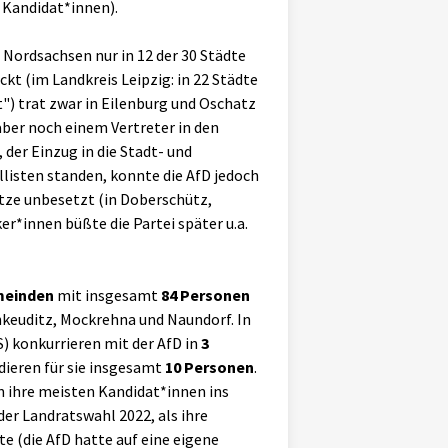
 Kandidat*innen).
Nordsachsen nur in 12 der 30 Städte
t (im Landkreis Leipzig: in 22 Städte
) trat zwar in Eilenburg und Oschatz
aber noch einem Vertreter in den
 der Einzug in die Stadt- und
listen standen, konnte die AfD jedoch
tze unbesetzt (in Doberschütz,
r*innen büßte die Partei später u.a.
meinden
mit insgesamt
84 Personen
chkeuditz, Mockrehna und Naundorf. In
S) konkurrieren mit der AfD in
3
dieren für sie insgesamt
10 Personen
.
en ihre meisten Kandidat*innen ins
er Landratswahl 2022, als ihre
e (die AfD hatte auf eine eigene