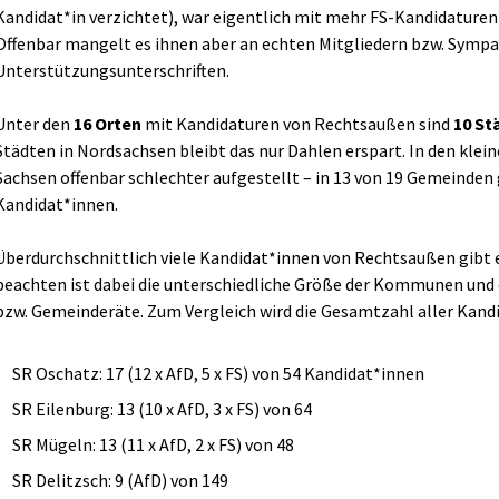
Kandidat*in verzichtet), war eigentlich mit mehr FS-Kandidaturen
Offenbar mangelt es ihnen aber an echten Mitgliedern bzw. Symp
Unterstützungsunterschriften.
Unter den
16 Orten
mit Kandidaturen von Rechtsaußen sind
10 St
Städten in Nordsachsen bleibt das nur Dahlen erspart. In den klei
Sachsen offenbar schlechter aufgestellt – in 13 von 19 Gemeinden
Kandidat*innen.
Überdurchschnittlich viele Kandidat*innen von Rechtsaußen gibt e
beachten ist dabei die unterschiedliche Größe der Kommunen und 
bzw. Gemeinderäte. Zum Vergleich wird die Gesamtzahl aller Kan
SR Oschatz: 17 (12 x AfD, 5 x FS) von 54 Kandidat*innen
SR Eilenburg: 13 (10 x AfD, 3 x FS) von 64
SR Mügeln: 13 (11 x AfD, 2 x FS) von 48
SR Delitzsch: 9 (AfD) von 149